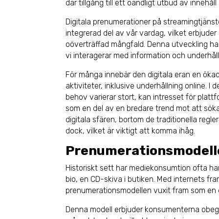
där tillgång till ett oändligt utbud av innehåll 
Digitala prenumerationer på streamingtjänst
integrerad del av vår vardag, vilket erbjude
oöverträffad mångfald. Denna utveckling ha
vi interagerar med information och underhåll
För många innebär den digitala eran en ökad f
aktiviteter, inklusive underhållning online. I
behov varierar stort, kan intresset för platt
som en del av en bredare trend mot att söka f
digitala sfären, bortom de traditionella regl
dock, vilket är viktigt att komma ihåg.
Prenumerationsmodell
Historiskt sett har mediekonsumtion ofta ha
bio, en CD-skiva i butiken. Med internets fra
prenumerationsmodellen vuxit fram som en 
Denna modell erbjuder konsumenterna obegräns