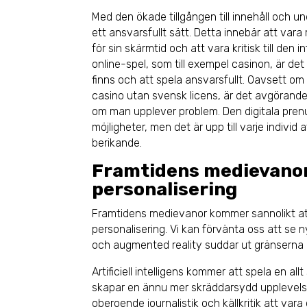
Med den ökade tillgången till innehåll och u
ett ansvarsfullt sätt. Detta innebär att va
för sin skärmtid och att vara kritisk till den
online-spel, som till exempel casinon, är de
finns och att spela ansvarsfullt. Oavsett om 
casino utan svensk licens, är det avgörande 
om man upplever problem. Den digitala pr
möjligheter, men det är upp till varje individ
berikande.
Framtidens medievanor 
personalisering
Framtidens medievanor kommer sannolikt att 
personalisering. Vi kan förvänta oss att se n
och augmented reality suddar ut gränserna m
Artificiell intelligens kommer att spela en allt 
skapar en ännu mer skräddarsydd upplevels
oberoende journalistik och källkritik att va