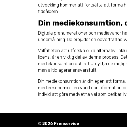
utveckling kommer att fortsätta att forma hur
tidsåldern.
Din mediekonsumtion, d
Digitala prenumerationer och medievanor har
underhållning. De erbjuder en oöverträffad va
Valfriheten att utforska olika alternativ, in
licens, är en viktig del av denna process. De
mediekonsumtion och att utnyttja de möjligh
man alltid agerar ansvarsfullt.
Din mediekonsumtion är din egen att forma, 
medieekonomin. I en värld där information och 
individ att göra medvetna val som berikar livet 
© 2026 Prenservice