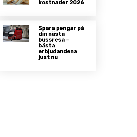
kostnader 2026
Spara pengar på
din nästa
bussresa –
bästa
erbjudandena
just nu