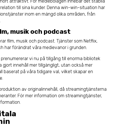
hört attraktivt. För mediebolagen innebär det stabila
elation till sina kunder. Denna win-win-situation har
ionstjänster inom en mängd olika områden, från
.
lm, musik och podcast
ar film, musik och podcast. Tjänster som Netflix,
ch har förändrat våra medievanor i grunden.
, prenumererar vi nu på tillgång till enorma bibliotek
gjort innehåll mer tillgängligt, utan också mer
l baserat på våra tidigare val, vilket skapar en
e.
 produktion av originalinnehåll, då streamingtjänsterna
eranter. För mer information om streamingtjänster,
nformation.
itala
min