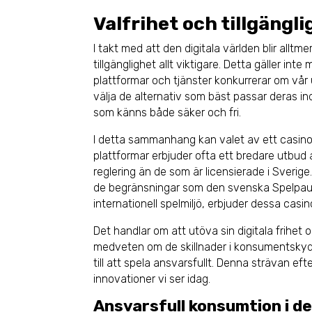
Valfrihet och tillgängl
I takt med att den digitala världen blir alltme
tillgänglighet allt viktigare. Detta gäller i
plattformar och tjänster konkurrerar om v
välja de alternativ som bäst passar deras i
som känns både säker och fri.
I detta sammanhang kan valet av ett casino
plattformar erbjuder ofta ett bredare utbu
reglering än de som är licensierade i Sveri
de begränsningar som den svenska Spelpaus-
internationell spelmiljö, erbjuder dessa casi
Det handlar om att utöva sin digitala frihet
medveten om de skillnader i konsumentskyd
till att spela ansvarsfullt. Denna strävan ef
innovationer vi ser idag.
Ansvarsfull konsumtion i de