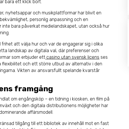
är bara ett klick bort.
er, nyhetsappar och musikplattformar har blivit en
r bekvämlighet, personlig anpassning och en
r inte bara påverkat medielandskapet, utan också hur
ning.
rihet att välja hur och var de engagerar sig i olika
 detta landskap av digitala val, där preferenser och
formar som erbjuder ett
casino utan svensk licens
ses
lexibilitet och ett större utbud av alternativ i den
eringarna. Vikten av ansvarsfullt spelande kvarstår
ens framgång
ndlat om engångsköp – en tidning i kiosken, en film på
mväxt och den digitala distributionens möjligheter har
dominerande affärsmodell.
ad tillgång till ett bibliotek av innehåll mot en fast