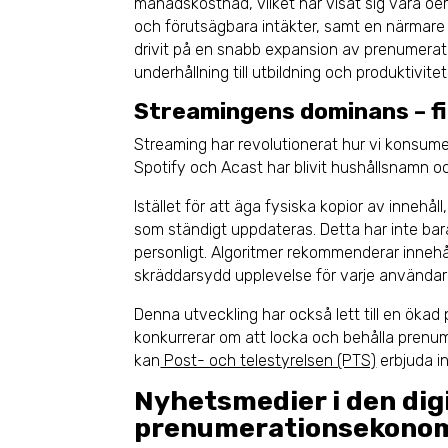
månadskostnad, vilket har visat sig vara oer
och förutsägbara intäkter, samt en närmare r
drivit på en snabb expansion av prenumerat
underhållning till utbildning och produktivitet
Streamingens dominans – fi
Streaming har revolutionerat hur vi konsumer
Spotify och Acast har blivit hushållsnamn o
Istället för att äga fysiska kopior av innehåll
som ständigt uppdateras. Detta har inte bara 
personligt. Algoritmer rekommenderar innehål
skräddarsydd upplevelse för varje användar
Denna utveckling har också lett till en ökad
konkurrerar om att locka och behålla prenum
kan
Post- och telestyrelsen (PTS)
erbjuda i
Nyhetsmedier i den dig
prenumerationsekono