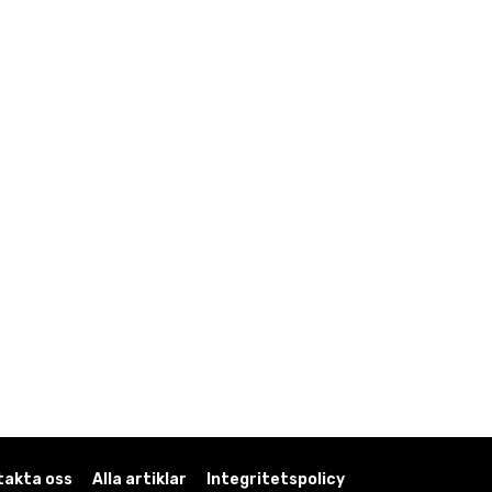
takta oss
Alla artiklar
Integritetspolicy