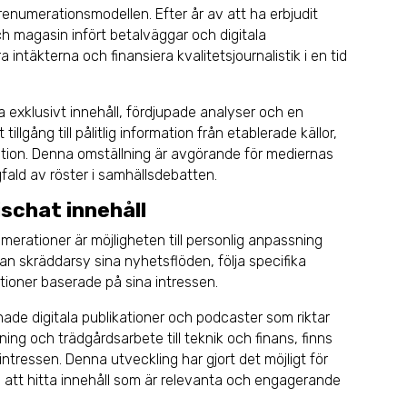
renumerationsmodellen. Efter år av att ha erbjudit
och magasin infört betalväggar och digitala
 intäkterna och finansiera kvalitetsjournalistik i en tid
 exklusivt innehåll, fördjupade analyser och en
illgång till pålitlig information från etablerade källor,
ormation. Denna omställning är avgörande för mediernas
fald av röster i samhällsdebatten.
schat innehåll
merationer är möjligheten till personlig anpassning
 kan skräddarsy sina nyhetsflöden, följa specifika
tioner baserade på sina intressen.
chade digitala publikationer och podcaster som riktar
gning och trädgårdsarbete till teknik och finans, finns
ntressen. Denna utveckling har gjort det möjligt för
ch att hitta innehåll som är relevanta och engagerande