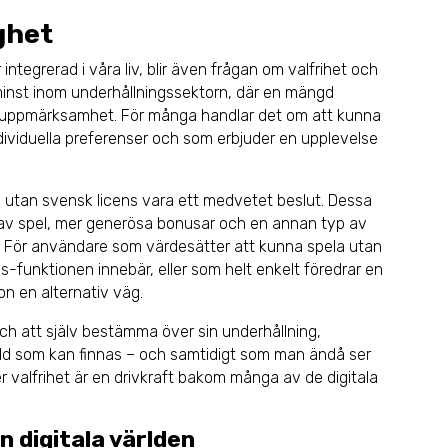
ighet
r integrerad i våra liv, blir även frågan om valfrihet och
nte minst inom underhållningssektorn, där en mängd
år uppmärksamhet. För många handlar det om att kunna
ndividuella preferenser och som erbjuder en upplevelse
 utan svensk licens vara ett medvetet beslut. Dessa
d av spel, mer generösa bonusar och en annan typ av
ge. För användare som värdesätter att kunna spela utan
funktionen innebär, eller som helt enkelt föredrar en
non en alternativ väg.
 och att själv bestämma över sin underhållning,
d som kan finnas – och samtidigt som man ändå ser
ter valfrihet är en drivkraft bakom många av de digitala
n digitala världen