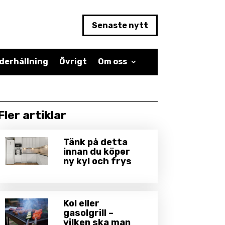
Senaste nytt
derhållning
Övrigt
Om oss
Fler artiklar
Tänk på detta
innan du köper
ny kyl och frys
Kol eller
gasolgrill –
vilken ska man