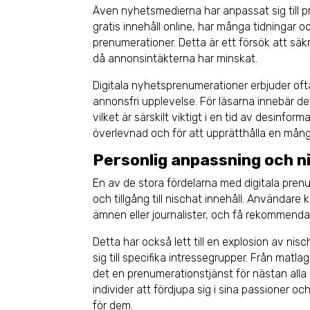
Även nyhetsmedierna har anpassat sig till p
gratis innehåll online, har många tidningar 
prenumerationer. Detta är ett försök att säkra
då annonsintäkterna har minskat.
Digitala nyhetsprenumerationer erbjuder ofta
annonsfri upplevelse. För läsarna innebär det t
vilket är särskilt viktigt i en tid av desinf
överlevnad och för att upprätthålla en mång
Personlig anpassning och ni
En av de stora fördelarna med digitala prenu
och tillgång till nischat innehåll. Användare
ämnen eller journalister, och få rekommenda
Detta har också lett till en explosion av nis
sig till specifika intressegrupper. Från matla
det en prenumerationstjänst för nästan alla i
individer att fördjupa sig i sina passioner o
för dem.