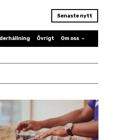
Senaste nytt
derhållning
Övrigt
Om oss