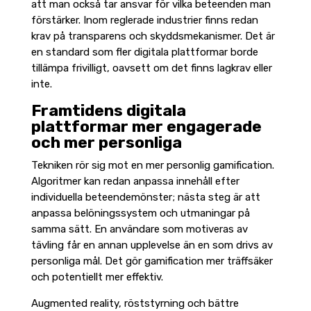
att man också tar ansvar för vilka beteenden man
förstärker. Inom reglerade industrier finns redan
krav på transparens och skyddsmekanismer. Det är
en standard som fler digitala plattformar borde
tillämpa frivilligt, oavsett om det finns lagkrav eller
inte.
Framtidens digitala
plattformar mer engagerade
och mer personliga
Tekniken rör sig mot en mer personlig gamification.
Algoritmer kan redan anpassa innehåll efter
individuella beteendemönster; nästa steg är att
anpassa belöningssystem och utmaningar på
samma sätt. En användare som motiveras av
tävling får en annan upplevelse än en som drivs av
personliga mål. Det gör gamification mer träffsäker
och potentiellt mer effektiv.
Augmented reality, röststyrning och bättre