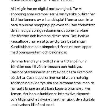
Allt vi gör har en digital motsvarighet. Tar vi
shopping som exempel ser vi hur fysiska butiker har
fått konkurrens av e-handelsplattformar som inte
bara replikerar shoppingupplevelsen utan förbättrar
den: med personliga rekommendationer, enklare
jämförelser och leverans direkt hem. Det fysiska
kassaflödet har ersatts av digitala betalningar.
Kundklubbar med stämpelkort finns nu som appar
med poängsystem och belöningar.
Samma trend syns tydligt när vi tittar på hur vi
förhåller oss till våra intressen och hobbyer.
Casinoentertainment är ett av de bästa exemplen
på detta.
Casinospel online
har blivit en naturlig
förlängning av de fysiska spelautomaterna, men de
har gått längre än att bara kopiera originalet. Fler
teman, fler bonusfunktioner, interaktiva element
och tillgänglighet dygnet runt har gjort den digitala
upplevelsen till något eget.