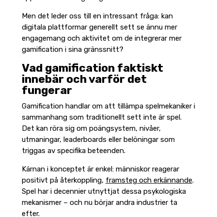
Men det leder oss till en intressant fråga: kan
digitala plattformar generellt sett se ännu mer
engagemang och aktivitet om de integrerar mer
gamification i sina gränssnitt?
Vad gamification faktiskt
innebär och varför det
fungerar
Gamification handlar om att tillämpa spelmekaniker i
sammanhang som traditionellt sett inte är spel.
Det kan röra sig om poängsystem, nivåer,
utmaningar, leaderboards eller belöningar som
triggas av specifika beteenden.
Kärnan i konceptet är enkel: människor reagerar
positivt på återkoppling,
framsteg och erkännande
.
Spel har i decennier utnyttjat dessa psykologiska
mekanismer – och nu börjar andra industrier ta
efter.