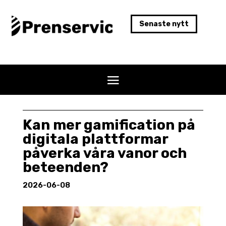
Senaste nytt
Kan mer gamification på
digitala plattformar
påverka våra vanor och
beteenden?
2026-06-08