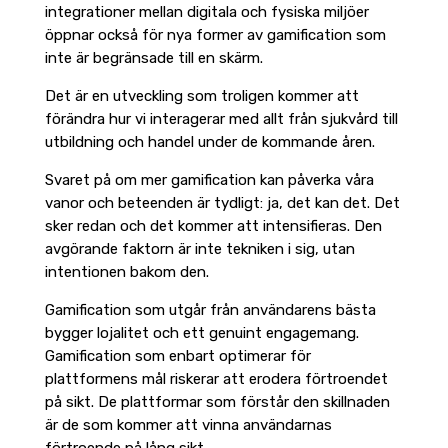
integrationer mellan digitala och fysiska miljöer
öppnar också för nya former av gamification som
inte är begränsade till en skärm.
Det är en utveckling som troligen kommer att
förändra hur vi interagerar med allt från sjukvård till
utbildning och handel under de kommande åren.
Svaret på om mer gamification kan påverka våra
vanor och beteenden är tydligt: ja, det kan det. Det
sker redan och det kommer att intensifieras. Den
avgörande faktorn är inte tekniken i sig, utan
intentionen bakom den.
Gamification som utgår från användarens bästa
bygger lojalitet och ett genuint engagemang.
Gamification som enbart optimerar för
plattformens mål riskerar att erodera förtroendet
på sikt. De plattformar som förstår den skillnaden
är de som kommer att vinna användarnas