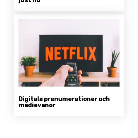
just nu
Digitala prenumerationer och
medievanor