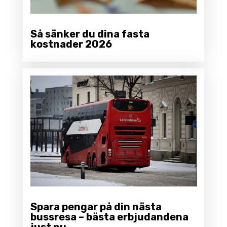
Så sänker du dina fasta
kostnader 2026
Spara pengar på din nästa
bussresa – bästa erbjudandena